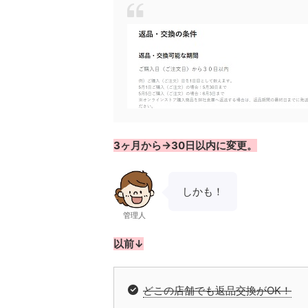
3ヶ月から→30日以内に変更。
しかも！
管理人
以前↓
どこの店舗でも返品交換がOK！