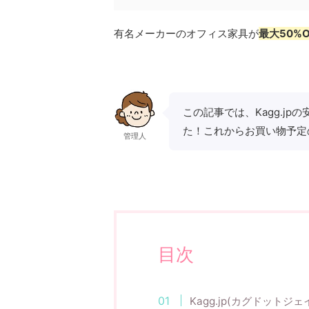
有名メーカーのオフィス家具が
最大50%O
この記事では、Kagg.j
た！これからお買い物予定
管理人
目次
Kagg.jp(カグドットジ