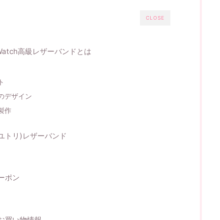
CLOSE
leWatch高級レザーバンドとは
ト
のデザイン
製作
(ユトリ)レザーバンド
クーポン
・お買い物情報